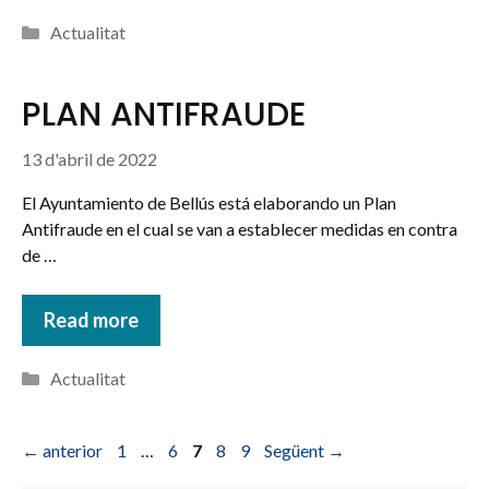
Categories
Actualitat
PLAN ANTIFRAUDE
13 d'abril de 2022
El Ayuntamiento de Bellús está elaborando un Plan
Antifraude en el cual se van a establecer medidas en contra
de …
Read more
Categories
Actualitat
Pàgina
Pàgina
Pàgina
Pàgina
Pàgina
←
anterior
1
…
6
7
8
9
Següent
→