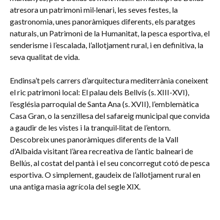
atresora un patrimoni mil·lenari, les seves festes, la
gastronomia, unes panoràmiques diferents, els paratges
naturals, un Patrimoni de la Humanitat, la pesca esportiva, el
senderisme i l’escalada, l’allotjament rural, i en definitiva, la
seva qualitat de vida.
Endinsa’t pels carrers d’arquitectura mediterrània coneixent
el ric patrimoni local: El palau dels Bellvís (s. XIII-XVI),
l’església parroquial de Santa Ana (s. XVII), l’emblemàtica
Casa Gran, o la senzillesa del safareig municipal que convida
a gaudir de les vistes i la tranquil·litat de l’entorn.
Descobreix unes panoràmiques diferents de la Vall
d’Albaida visitant l’àrea recreativa de l’antic balneari de
Bellús, al costat del pantà i el seu concorregut cotó de pesca
esportiva. O simplement, gaudeix de l’allotjament rural en
una antiga masia agrícola del segle XIX.