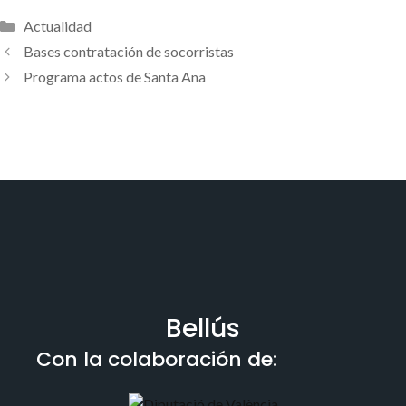
Categorías
Actualidad
Bases contratación de socorristas
Programa actos de Santa Ana
Bellús
Con la colaboración de: