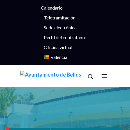
Saltar
Calendario
al
contenido
Teletramitación
Sede electrónica
Perfil del contratante
Oficina virtual
Valencià
Menú