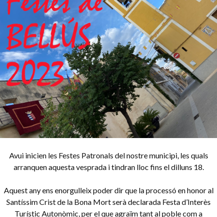
Avui inicien les Festes Patronals del nostre municipi, les quals
arranquen aquesta vesprada i tindran lloc fins el dilluns 18.
Aquest any ens enorgulleix poder dir que la processó en honor al
Santíssim Crist de la Bona Mort serà declarada Festa d’Interès
Turístic Autonòmic, per el que agraïm tant al poble com a