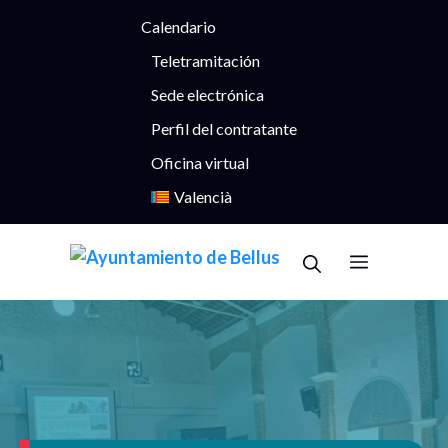
Saltar
Calendario
al
contenido
Teletramitación
Sede electrónica
Perfil del contratante
Oficina virtual
Valencià
Menú